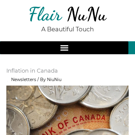
Skip
to
content
A Beautiful Touch
Inflation in Canada
/
Newsletters
/ By
NiuNiu