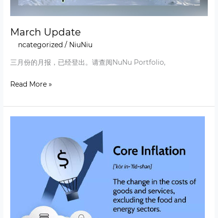
March Update
Uncategorized
/
NiuNiu
三月份的月报，已经登出。请查阅NuNu Portfolio,
Read More »
Core
inflation