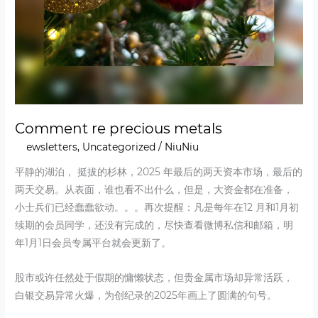
Comment re precious metals
Newsletters
,
Uncategorized
/
NiuNiu
平静的湖泊， 挺拔的杉林，2025 年最后的两天资本市场，最后的
两天交易。从表面，谁也看不出什么，但是，大资金都在准备，
小士兵们已经蠢蠢欲动。。。再次提醒：凡是每年在12 月和1月初
续期的会员同学，还没有完成的，尽快查看微博私信和邮箱，明
年1月1日会员专属平台就会更新了。
股市或许任然处于假期的慵懒状态，但贵金属市场却异常活跃，
白银交易异常火爆，为创纪录的2025年画上了圆满的句号。