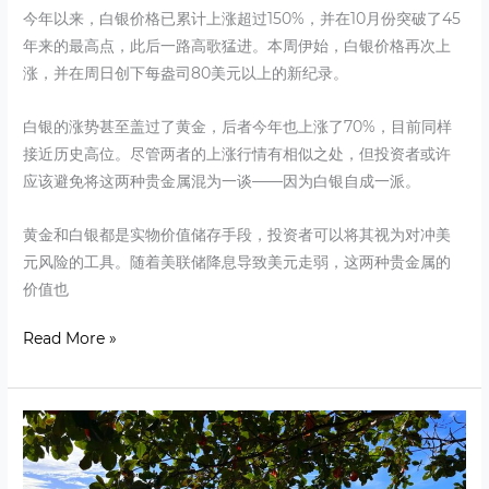
今年以来，白银价格已累计上涨超过150%，并在10月份突破了45
年来的最高点，此后一路高歌猛进。本周伊始，白银价格再次上
涨，并在周日创下每盎司80美元以上的新纪录。
白银的涨势甚至盖过了黄金，后者今年也上涨了70%，目前同样
接近历史高位。尽管两者的上涨行情有相似之处，但投资者或许
应该避免将这两种贵金属混为一谈——因为白银自成一派。
黄金和白银都是实物价值储存手段，投资者可以将其视为对冲美
元风险的工具。随着美联储降息导致美元走弱，这两种贵金属的
价值也
Read More »
After
Thanksgiving