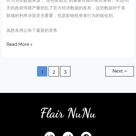
作为另类数据来源，“黑色星期五”的重要性或许前所未有。长达42
天的政府停摆严重扰乱了官方经济数据的发布，这些数据对于美
联储的利率决策至关重要，也是影响投资者行为的催化剂。
虽然本周公布了最新的零售
Read More »
Next
→
1
2
3
F